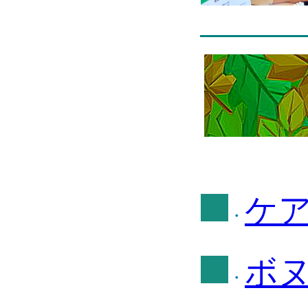
ケア
・
ボヌ
・