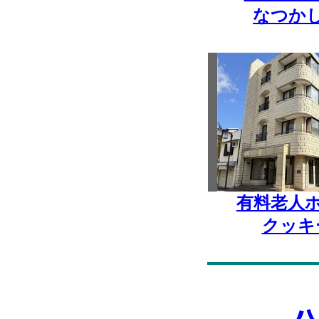
なつか
有料老人
クッキ