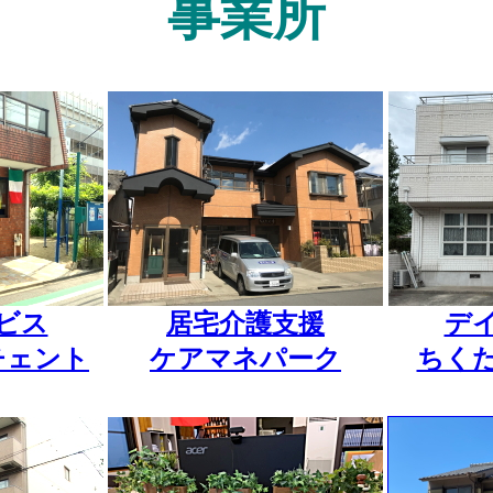
事業所
ビス
居宅介護支援
デ
チェント
ケアマネパーク
ちく