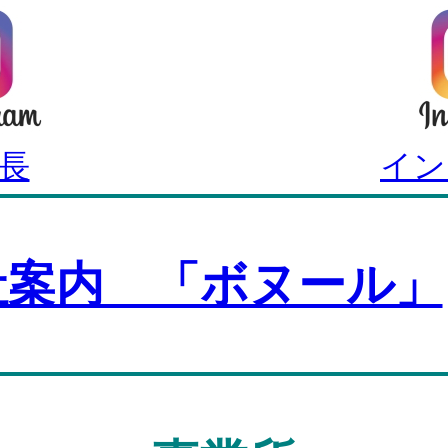
社長
イン
社案内 「ボヌール」