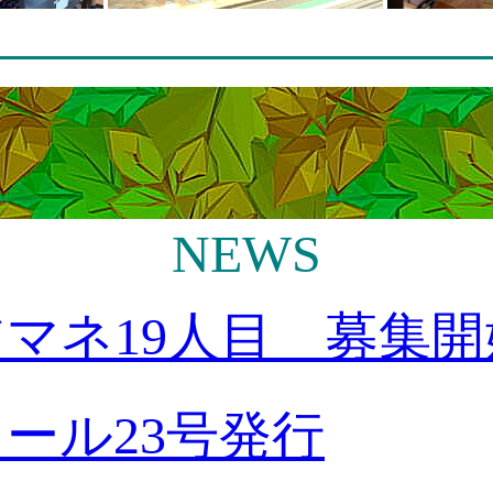
NEWS
マネ19人目 募集開
ール23号発行