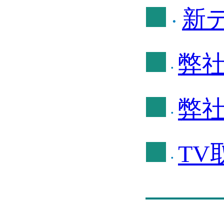
新
・
弊
・
弊
・
TV
・