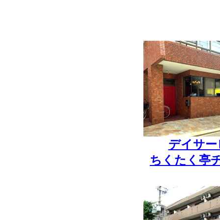
デイサー
ちくたく亭