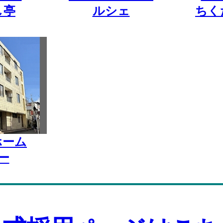
し亭
ルシェ
ちく
ホーム
ー