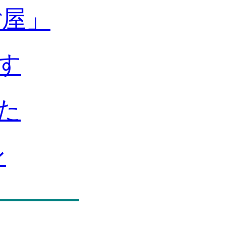
ご屋」
す
た
ン