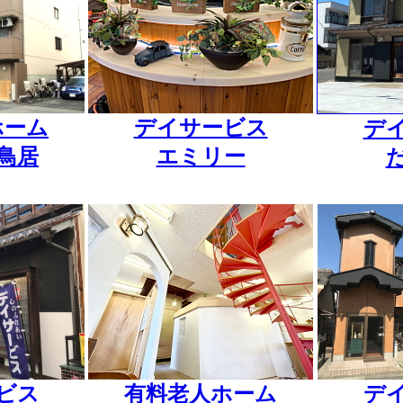
ホーム
デイサービス
デ
鳥居
エミリー
ビス
有料老人ホーム
デ